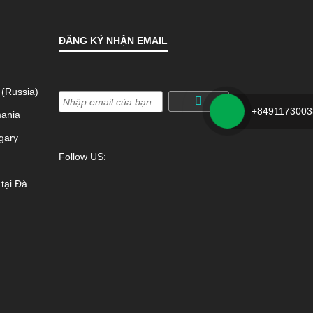
ĐĂNG KÝ NHẬN EMAIL
 (Russia)
*
+8491173003
mania
gary
Follow US:
tại Đà