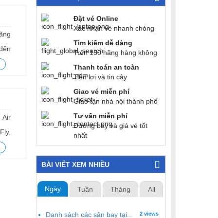
Đặt vé Online
Xác nhận vé nhanh chóng
hãng
Tìm kiếm dễ dàng
 đến
Trên 150 hãng hàng không
Thanh toán an toàn
Tiện lợi và tin cậy
Giao vé miễn phí
Giao tận nhà nội thành phố
Tư vấn miễn phí
 Air
Đường bay và giá vé tốt
Fly,
nhất
BÀI VIẾT XEM NHIỀU
Ngày
Tuần
Tháng
All
Danh sách các sân bay tại...
2 views