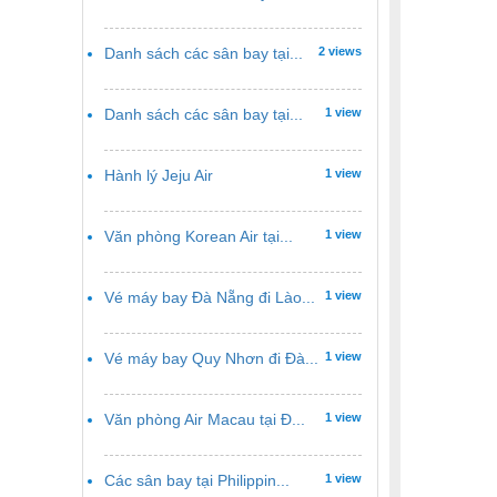
Danh sách các sân bay tại...
2 views
Danh sách các sân bay tại...
1 view
Hành lý Jeju Air
1 view
Văn phòng Korean Air tại...
1 view
Vé máy bay Đà Nẵng đi Lào...
1 view
Vé máy bay Quy Nhơn đi Đà...
1 view
Văn phòng Air Macau tại Đ...
1 view
Các sân bay tại Philippin...
1 view