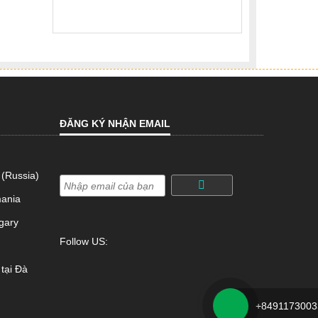
ĐĂNG KÝ NHẬN EMAIL
 (Russia)
*
mania
gary
Follow US:
tại Đà
+8491173003