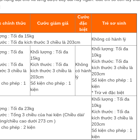
:
Cước
 chính thức
Cước giảm giá
đặc
Trẻ sơ sinh
biệt
ợng : Tối đa 15kg
Không có hành lý
ước : Tối đa kích thước 3 chiều là 203cm
Khối lượng: Tối đa
ợng : Tối đa
Khối lượng : Tối đa
10kg
15kg
Kích thước: Tối đa
ước : Tối đa
Kích thước : Tối đa
Không
kích thước 3 chiều là
ước 3 chiều là
kích thước 3 chiều là
có hành
203cm
203cm
lý
Số kiện cho phép : 1
 cho phép : 1
Số kiện cho phép : 1
kiện
kiện
* Trừ vé đặc biệt
Khối lượng : Tối đa
10kg
ợng : Tối đa 23kg
Kích thước : Tối đa
ước : Tổng 3 chiều của hai kiện (Chiều dài/
kích thước 3 chiều là
ộng/chiều cao dưới 273 cm )
203cm
 cho phép : 2 kiện
Số kiện cho phép : 1
kiện