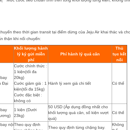
* Mức cước tiêu chuẩn tính trên tổng khối lượng từng kiện, không tín
uyến theo thời gian transit tại điểm dừng của Jeju Air khai thác và ch
n thận khi nối chuyến:
Khối lượng hành
Thủ
lý ký gửi miễn
Phí hành lý quá cân
tục kết
phí
nối
Cước chính thức :
1 kiện(tối đa
 bay
20kg)
 Đại
Cước giảm giá : 1
Hành lý xem giá chi tiết
Có thể
kiện(tối đa 15kg)
Cước đặc biệt :
không có
50 USD (Áp dụng đồng nhất cho
 bay
1 kiện (Dưới
khối lượng quá cân, số kiện vượt
Có thể
Dương)
23kg)
quá)
bay nội
Theo quy định
Không
Theo quy định từng chặng bay.