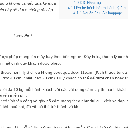
4.0.3
3. Nhạc cụ
n hàng không và nếu quá ký mua
4.1
Liên hệ kênh hỗ trợ hành lý Jeju 
tin này sẽ được chúng tôi cập
4.1.1
Nguồn Jeju Air baggage
( Jeju Air )
được phép mang lên máy bay theo bên người. Đây là loại hành lý cá n
h nhất định quý khách được phép:
 thước hành lý 3 chiều không vượt quá dưới 115cm. (Kích thước tối đa
 dọc 40 cm, chiều cao 20 cm). Quý khách có thể để dưới chân hoặc tr
p tối đa 10 kg mỗi hành khách với các vật dụng cầm tay thì hành khách
huyển miễn phí.
ật có tính tấn công và gây nổ cấm mang theo như dùi cui, xích xe đạp, 
 khí, hoả khí, đồ vật có thể trở thành vũ khí.
loại hạng đặt chỗ và từng được bay dài hay ngắn. Các chỉ số còn tùy thu