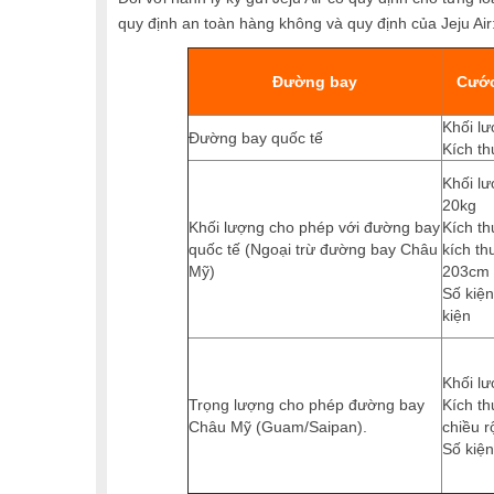
quy định an toàn hàng không và quy định của Jeju Air
Đường bay
Cước
Khối lư
Đường bay quốc tế
Kích th
Khối lư
20kg
Khối lượng cho phép với đường bay
Kích th
quốc tế (Ngoại trừ đường bay Châu
kích th
Mỹ)
203cm
Số kiện
kiện
Khối lư
Trọng lượng cho phép đường bay
Kích th
Châu Mỹ (Guam/Saipan).
chiều r
Số kiện