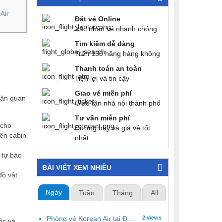
Air
Đặt vé Online
Xác nhận vé nhanh chóng
Tìm kiếm dễ dàng
Trên 150 hãng hàng không
Thanh toán an toàn
Tiện lợi và tin cậy
Giao vé miễn phí
hân quan
Giao tận nhà nội thành phố
Tư vấn miễn phí
 cho
Đường bay và giá vé tốt
ên cabin
nhất
 tự bảo
BÀI VIẾT XEM NHIỀU
đồ vật
Ngày
Tuần
Tháng
All
Phòng vé Korean Air tại Đ...
2 views
ộc và