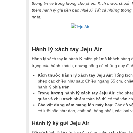
thông tin về trọng lượng cho phép, Kích thước chuẩ
thêm hành lý giá tiền bao nhiêu? Tất cả những thông 
nhật.
Hành lý xách tay Jeju Air
Hành lý xách tay là hành lý miễn phí mà khách hàng 
trọng của hành khách, nhưng hãng có những quy địn
Kích thước hành lý xách tay Jeju Air
: Tổng kích
phép các chiều như sau: Chiều ngang 55 cm, chiều
hành lý phía trên.
Trọng lượng hành lý xách tay Jeju Air
: cho phé
quản và chịu trách nhiệm toàn bộ thì có thể vận c
Các vật dụng cấm mang lên máy bay
: Các đồ v
có lưỡi sắc như dao, chất nổ, hàng nhái, các loại vũ
Hành lý ký gửi Jeju Air
Đối với hành lý ký gửi Jeju Air có quy định cho từng 