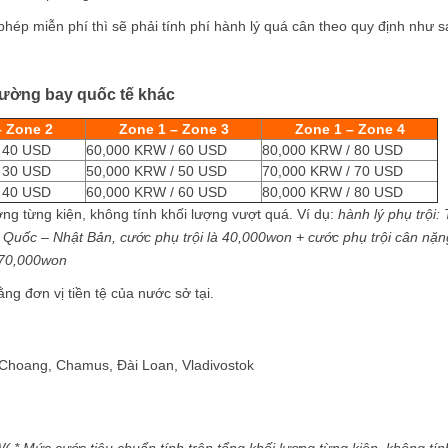
hép miễn phí thì sẽ phải tính phí hành lý quá cân theo quy định như s
ường bay quốc tế khác
– Zone 2
Zone 1 – Zone 3
Zone 1 – Zone 4
 40 USD
60,000 KRW / 60 USD
80,000 KRW / 80 USD
 30 USD
50,000 KRW / 50 USD
70,000 KRW / 70 USD
 40 USD
60,000 KRW / 60 USD
80,000 KRW / 80 USD
ượng từng kiện, không tính khối lượng vượt quá. Ví dụ:
hành lý phụ trội:
 Quốc – Nhật Bản, cước phụ trội là 40,000won + cước phụ trội cân nặn
 70,000won
ng đơn vị tiền tệ của nước sở tại.
 Choang, Chamus, Đài Loan, Vladivostok