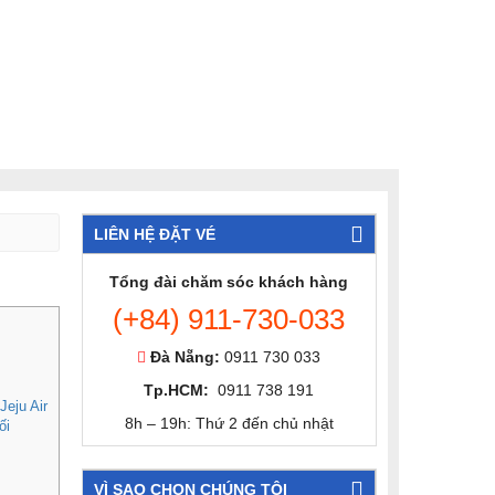
LIÊN HỆ ĐẶT VÉ
Tổng đài chăm sóc khách hàng
(+84) 911-730-033
Đà Nẵng:
0911 730 033
Tp.HCM:
0911 738 191
eju Air
8h – 19h: Thứ 2 đến chủ nhật
ối
VÌ SAO CHỌN CHÚNG TÔI