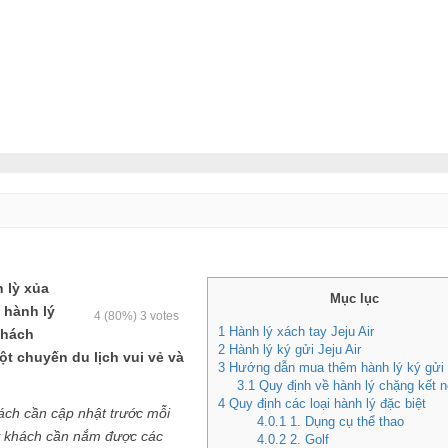
 lỳ xủa
Mục lục
, hành lý
4
(80%)
3
votes
1
Hành lý xách tay Jeju Air
khách
2
Hành lý ký gửi Jeju Air
t chuyến du lịch vui vẻ và
3
Hướng dẫn mua thêm hành lý ký gửi J
3.1
Quy định về hành lý chặng kết n
4
Quy định các loại hành lý đặc biệt
hách cần cập nhật trước mỗi
4.0.1
1. Dụng cụ thể thao
uý khách cần nắm được các
4.0.2
2. Golf