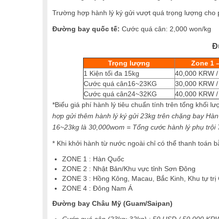
Trường hợp hành lý ký gửi vượt quá trọng lượng cho p
Đường bay quốc tế:
Cước quá cân: 2,000 won/kg
Đ
Trọng lượng
Zone 1 
1 Kiện tối đa 15kg
40,000 KRW /
Cước quá cân16~23KG
30,000 KRW /
Cước quá cân24~32KG
40,000 KRW /
*Biểu giá phí hành lý tiêu chuẩn tính trên tổng khối l
hợp gửi thêm hành lý ký gửi 23kg trên chặng bay Hàn
16~23kg là 30,000wom = Tổng cước hành lý phụ trội
* Khi khởi hành từ nước ngoài chỉ có thể thanh toán bằ
ZONE 1 : Hàn Quốc
ZONE 2 : Nhật Bản/Khu vực tỉnh Sơn Đông
ZONE 3 : Hồng Kông, Macau, Bắc Kinh, Khu tự trị
ZONE 4 : Đông Nam Á
Đường bay Châu Mỹ (Guam/Saipan)