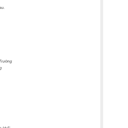
au.
 Trường
g