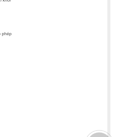
h khối
o phép