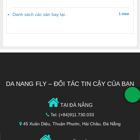
Danh sách các sân bay tại...
1 view
DA NANG FLY – ĐỐI TÁC TIN CẬY CỦA BẠN
TẠI ĐÀ NẴNG
Tel: (+84)911.730.033
45 Xuân Diệu, Thuận Phước, Hải Châu, Đà Nẵng