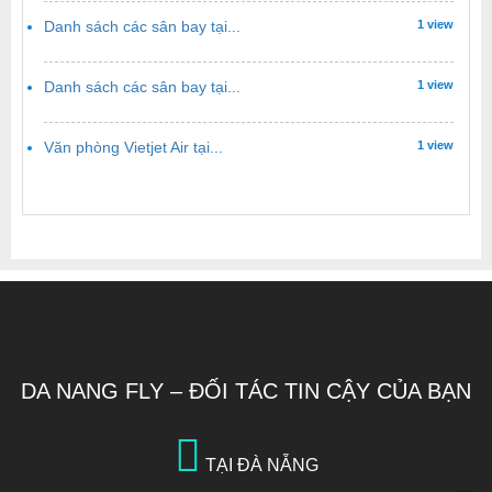
Danh sách các sân bay tại...
1 view
Danh sách các sân bay tại...
1 view
Văn phòng Vietjet Air tại...
1 view
DA NANG FLY – ĐỐI TÁC TIN CẬY CỦA BẠN
TẠI ĐÀ NẴNG