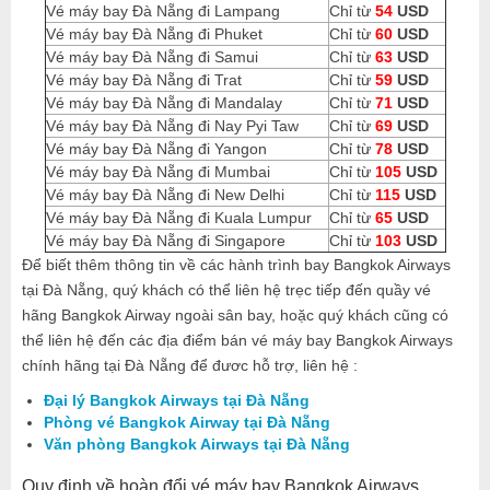
Vé máy bay Đà Nẵng đi Lampang
Chỉ từ
54
USD
Vé máy bay Đà Nẵng đi Phuket
Chỉ từ
60
USD
Vé máy bay Đà Nẵng đi Samui
Chỉ từ
63
USD
Vé máy bay Đà Nẵng đi Trat
Chỉ từ
59
USD
Vé máy bay Đà Nẵng đi Mandalay
Chỉ từ
71
USD
Vé máy bay Đà Nẵng đi Nay Pyi Taw
Chỉ từ
69
USD
Vé máy bay Đà Nẵng đi Yangon
Chỉ từ
78
USD
Vé máy bay Đà Nẵng đi Mumbai
Chỉ từ
105
USD
Vé máy bay Đà Nẵng đi New Delhi
Chỉ từ
115
USD
Vé máy bay Đà Nẵng đi Kuala Lumpur
Chỉ từ
65
USD
Vé máy bay Đà Nẵng đi Singapore
Chỉ từ
103
USD
Để biết thêm thông tin về các hành trình bay Bangkok Airways
tại Đà Nẵng, quý khách có thể liên hệ trẹc tiếp đến quầy vé
hãng Bangkok Airway ngoài sân bay, hoặc quý khách cũng có
thể liên hệ đến các địa điểm bán vé máy bay Bangkok Airways
chính hãng tại Đà Nẵng để đươc hỗ trợ, liên hệ :
Đại lý Bangkok Airways tại Đà Nẵng
Phòng vé Bangkok Airway tại Đà Nẵng
Văn phòng Bangkok Airways tại Đà Nẵng
Quy định về hoàn đổi vé máy bay Bangkok Airways