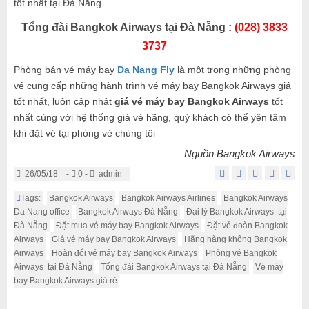
tốt nhất tại Đà Nẵng.
Tổng đài Bangkok Airways tại Đà Nẵng :
(028) 3833
3737
Phòng bán vé máy bay
Da Nang Fly
là một trong những phòng
vé cung cấp những hành trình vé máy bay Bangkok Airways giá
tốt nhất, luôn cập nhật
giá vé máy bay Bangkok Airways
tốt
nhất cùng với hệ thống giá vé hãng, quý khách có thể yên tâm
khi đặt vé tại phòng vé chúng tôi
Nguồn Bangkok Airways
26/05/18
-
0 -
admin
Tags:
Bangkok Airways
Bangkok Airways Airlines
Bangkok Airways
Da Nang office
Bangkok Airways Đà Nẵng
Đại lý Bangkok Airways tại
Đà Nẵng
Đặt mua vé máy bay Bangkok Airways
Đặt vé đoàn Bangkok
Airways
Giá vé máy bay Bangkok Airways
Hãng hàng không Bangkok
Airways
Hoàn đổi vé máy bay Bangkok Airways
Phòng vé Bangkok
Airways tại Đà Nẵng
Tổng đài Bangkok Airways tại Đà Nẵng
Vé máy
bay Bangkok Airways giá rẻ