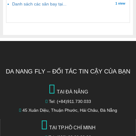
Danh sách các sân bay tại...
1 view
DA NANG FLY – ĐỐI TÁC TIN CẬY CỦA BẠN
TẠI ĐÀ NẴNG
Tel: (+84)911.730.033
45 Xuân Diệu, Thuận Phước, Hải Châu, Đà Nẵng
TẠI TP.HỒ CHÍ MINH