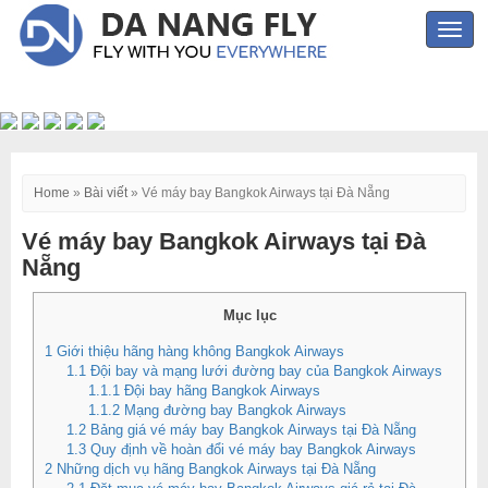
Toggl
navig
Home
»
Bài viết
»
Vé máy bay Bangkok Airways tại Đà Nẵng
Vé máy bay Bangkok Airways tại Đà
Nẵng
Mục lục
1
Giới thiệu hãng hàng không Bangkok Airways
1.1
Đội bay và mạng lưới đường bay của Bangkok Airways
1.1.1
Đội bay hãng Bangkok Airways
1.1.2
Mạng đường bay Bangkok Airways
1.2
Bảng giá vé máy bay Bangkok Airways tại Đà Nẵng
1.3
Quy định về hoàn đổi vé máy bay Bangkok Airways
2
Những dịch vụ hãng Bangkok Airways tại Đà Nẵng