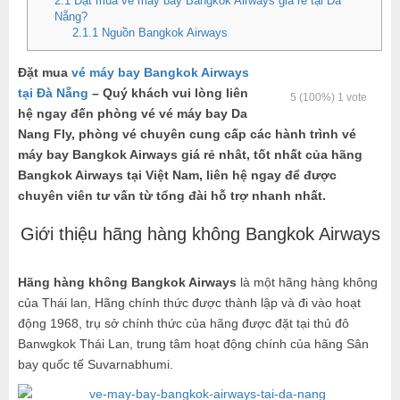
2.1
Đặt mua vé máy bay Bangkok Airways giá rẻ tại Đà
Nẵng?
2.1.1
Nguồn Bangkok Airways
Đặt mua
vé máy bay Bangkok Airways
tại Đà Nẵng
– Quý khách vui lòng liên
5
(100%)
1
vote
hệ ngay đến phòng vé vé máy bay Da
Nang Fly, phòng vé chuyên cung cấp các hành trình vé
máy bay Bangkok Airways giá rẻ nhât, tốt nhất của hãng
Bangkok Airways tại Việt Nam, liên hệ ngay để được
chuyên viên tư vấn từ tổng đài hỗ trợ nhanh nhất.
Giới thiệu hãng hàng không Bangkok Airways
Hãng hàng không Bangkok Airways
là một hãng hàng không
của Thái lan, Hãng chính thức được thành lập và đi vào hoạt
động 1968, trụ sở chính thức của hãng được đặt tại thủ đô
Banwgkok Thái Lan, trung tâm hoạt động chính của hãng Sân
bay quốc tế Suvarnabhumi.