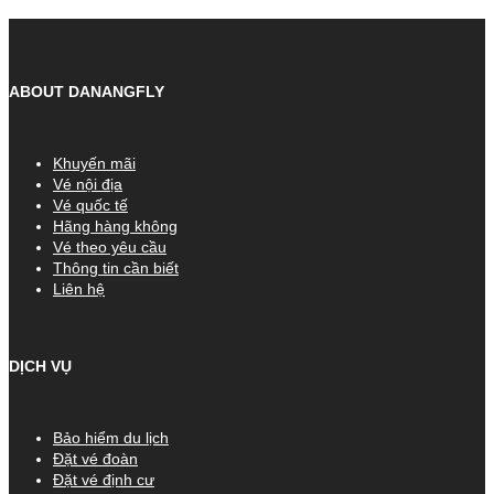
ABOUT DANANGFLY
Khuyến mãi
Vé nội địa
Vé quốc tế
Hãng hàng không
Vé theo yêu cầu
Thông tin cần biết
Liên hệ
DỊCH VỤ
Bảo hiểm du lịch
Đặt vé đoàn
Đặt vé định cư