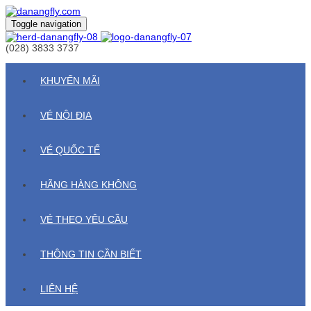
Toggle navigation
(028) 3833 3737
KHUYẾN MÃI
VÉ NỘI ĐỊA
VÉ QUỐC TẾ
HÃNG HÀNG KHÔNG
VÉ THEO YÊU CẦU
THÔNG TIN CẦN BIẾT
LIÊN HỆ