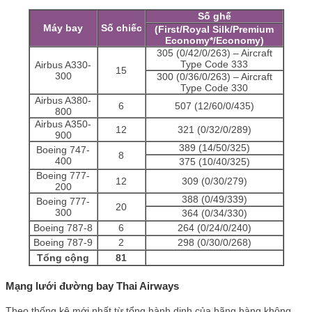
Số ghế
Máy bay
Số chiếc
(First/Royal Silk/Premium
Economy*/Economy)
305 (0/42/0/263) – Aircraft
Type Code 333
Airbus A330-
15
300
300 (0/36/0/263) – Aircraft
Type Code 330
Airbus A380-
6
507 (12/60/0/435)
800
Airbus A350-
12
321 (0/32/0/289)
900
389 (14/50/325)
Boeing 747-
8
400
375 (10/40/325)
Boeing 777-
12
309 (0/30/279)
200
388 (0/49/339)
Boeing 777-
20
300
364 (0/34/330)
Boeing 787-8
6
264 (0/24/0/240)
Boeing 787-9
2
298 (0/30/0/268)
Tổng cộng
81
Mạng lưới đường bay Thai Airways
Theo thống kê mới nhất từ tổng hành dinh của hãng hàng không