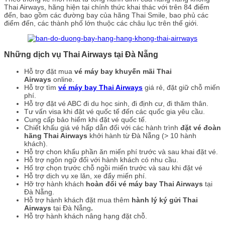
Thai Airways, hãng hiện tại chính thức khai thác với trên 84 điểm
đến, bao gồm các đường bay của hãng Thai Smile, bao phủ các
điểm đến, các thành phố lớn thuộc các châu lục trên thế giới.
Những dịch vụ Thai Airways tại Đà Nẵng
Hỗ trợ đặt mua
vé máy bay khuyến mãi Thai
Airways
online.
Hỗ trợ tìm
vé máy bay Thai Airways
giá rẻ, đặt giữ chỗ miến
phí.
Hỗ trợ đặt vé ABC đi du học sinh, đi định cư, đi thăm thân.
Tư vấn visa khi đặt vé quốc tế đến các quốc gia yêu cầu.
Cung cấp bảo hiểm khi đặt vé quốc tế.
Chiết khấu giá vé hấp dẫn đối với các hành trình
đặt vé đoàn
hãng Thai Airways
khởi hành từ Đà Nẵng (> 10 hành
khách).
Hỗ trợ chon khẩu phần ăn miến phí trước và sau khai đặt vé.
Hỗ trợ ngôn ngữ đối với hành khách có nhu cầu.
Hố trợ chọn trước chỗ ngồi miến trước và sau khi đặt vé
Hỗ trợ dịch vụ xe lăn, xe đẩy miến phí.
Hỡ trợ hành khách
hoàn đổi vé máy bay Thai Airways
tại
Đà Nẵng.
Hỗ trợ hành khách đặt mua thêm
hành lý ký gửi Thai
Airways
tại Đà Nẵng
.
Hỗ trợ hành khách nâng hạng đặt chỗ.