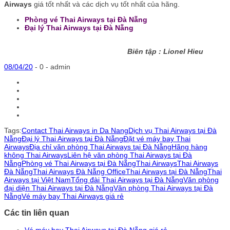
Airways
giá tốt nhất và các dịch vụ tốt nhất của hãng.
Phòng vé Thai Airways tại Đà Nẵng
Đại lý Thai Airways tại Đà Nẵng
Biên tập : Lionel Hieu
08/04/20
-
0 -
admin
Tags:
Contact Thai Airways in Da Nang
Dịch vụ Thai Airways tại Đà
Nẵng
Đại lý Thai Airways tại Đà Nẵng
Đặt vé máy bay Thai
Airways
Địa chỉ văn phòng Thai Airways tại Đà Nẵng
Hãng hàng
không Thai Airways
Liên hệ văn phòng Thai Airways tại Đà
Nẵng
Phòng vé Thai Airways tại Đà Nẵng
Thai Airways
Thai Airways
Đà Nẵng
Thai Airways Đà Nẵng Office
Thai Airways tại Đà Nẵng
Thai
Airways tại Việt Nam
Tổng đài Thai Airways tại Đà Nẵng
Văn phòng
đại diện Thai Airways tại Đà Nẵng
Văn phòng Thai Airways tại Đà
Nẵng
Vé máy bay Thai Airways giá rẻ
Các tin liên quan
Vé máy bay Thai Airways tại Đà Nẵng giá rẻ