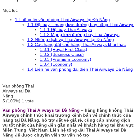
Mục lục
1
Thông tin văn phòng Thai Airways tại Đà Nẵng
1.1
Đội bay – mạng lưới đường bay hãng Thai Airways
1.1.1
Đội bay Thai Airways
1.1.2
Mạng lưới đường bay Thai Airways
1.2
Những dịch vụ Thai Airways tại Đà Nẵng
1.3
Các hạng đặt chỗ hãng Thai Airways khai thác
1.3.1
(Royal First Class)
1.3.2
(Business Class)
1.3.3
(Premium Economy)
1.3.4
(Economy)
1.4
Liên hệ văn phòng đại diện Thai Airways Đà Nẵng
Văn phòng Thai
Airways tại Đà
Nẵng
5
(100%)
1
vote
Văn phòng Thai Airways tại Đà Nẵng
– hãng hàng không Thái
Airways chính thức khai trương kênh bán vé chính thức của
hãng tại Đà Nẵng, hỗ trợ đặt vé giá rẻ, cũng cấp những dịch
vụ tốt nhất của hãng đến gần nhất vé khách hàng tại khu vực
Miền Trung, Việt Nam. Liên hệ tổng đài Thai Airways tại Đà
Nẵng để được chuyên viên tư vấn hỗ trợ.