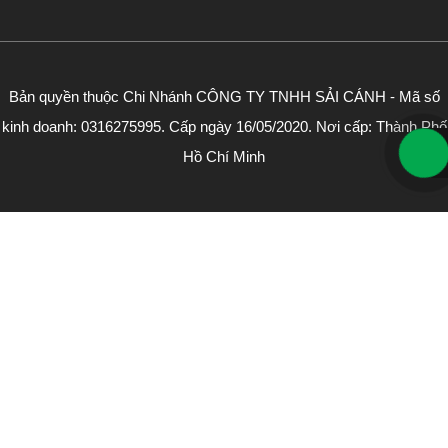
Bản quyền thuộc Chi Nhánh CÔNG TY TNHH SẢI CÁNH - Mã số
kinh doanh: 0316275995. Cấp ngày 16/05/2020. Nơi cấp: Thành Phố
Hồ Chí Minh