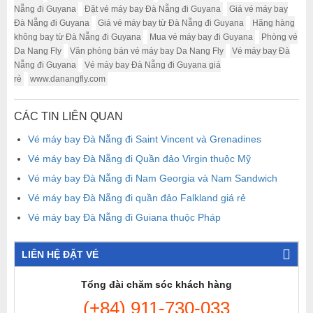
Nẵng đi Guyana
Đặt vé máy bay Đà Nẵng đi Guyana
Giá vé máy bay
Đà Nẵng đi Guyana
Giá vé máy bay từ Đà Nẵng đi Guyana
Hãng hàng
không bay từ Đà Nẵng đi Guyana
Mua vé máy bay đi Guyana
Phòng vé
Da Nang Fly
Văn phòng bán vé máy bay Da Nang Fly
Vé máy bay Đà
Nẵng đi Guyana
Vé máy bay Đà Nẵng đi Guyana giá
rẻ
www.danangfly.com
CÁC TIN LIÊN QUAN
Vé máy bay Đà Nẵng đi Saint Vincent và Grenadines
Vé máy bay Đà Nẵng đi Quần đảo Virgin thuộc Mỹ
Vé máy bay Đà Nẵng đi Nam Georgia và Nam Sandwich
Vé máy bay Đà Nẵng đi quần đảo Falkland giá rẻ
Vé máy bay Đà Nẵng đi Guiana thuộc Pháp
LIÊN HỆ ĐẶT VÉ
Tổng đài chăm sóc khách hàng
(+84) 911-730-033