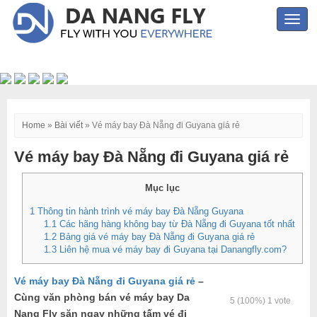
Toggl
navig
Home
»
Bài viết
»
Vé máy bay Đà Nẵng đi Guyana giá rẻ
Vé máy bay Đà Nẵng đi Guyana giá rẻ
Mục lục
1
Thông tin hành trình vé máy bay Đà Nẵng Guyana
1.1
Các hãng hàng không bay từ Đà Nẵng đi Guyana tốt nhất
1.2
Bảng giá vé máy bay Đà Nẵng đi Guyana giá rẻ
1.3
Liên hệ mua vé máy bay đi Guyana tại Danangfly.com?
Vé máy bay Đà Nẵng đi Guyana giá rẻ
–
Cùng văn phòng bán vé máy bay Da
5
(100%)
1
vote
Nang Fly săn ngay những tấm vé đi