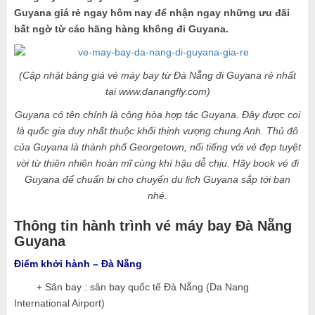
Guyana giá rẻ ngay hôm nay để nhận ngay những ưu đãi
bất ngờ từ các hãng hàng không đi Guyana.
(Cập nhật bảng giá vé máy bay từ Đà Nẵng đi Guyana rẻ nhất
tại www.danangfly.com)
Guyana có tên chính là cộng hòa hợp tác Guyana. Đây được coi
là quốc gia duy nhất thuộc khối thịnh vượng chung Anh. Thủ đô
của Guyana là thành phố Georgetown, nổi tiếng với vẻ đẹp tuyệt
vời từ thiên nhiên hoàn mĩ cùng khí hậu dễ chịu. Hãy book vé đi
Guyana
để chuẩn bị cho chuyến du lịch Guyana sắp tới bạn
nhé.
Thông tin hành trình vé máy bay Đà Nẵng
Guyana
Điểm khởi hành – Đà Nẵng
+ Sân bay : sân bay quốc tế Đà Nẵng (Da Nang
International Airport)