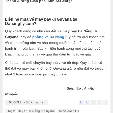
Thánh đường Giáo phái Anh St.George
Liên hệ mua vé máy bay đi
Guyana
tại
Danangfly.com?
Quý khách đang có nhu cầu
đặt vé máy bay Đà Nẵng đi
Guyana
, hãy để
phòng vé Da Nang Fly
hỗ trợ quý khách tìm
và chọn những tấm vé như mong muốn nhất để bắt đầu cuộc
hành trình của bạn. Sau khi tiến hành xong mọi thủ tục, quý
khách hàng có thể lấy vé qua thư điện tử hoặc vé giấy.
Chúc bạn có một chuyến bay thú vị và tốt đẹp. Quý khách có
thể đặt vé máy bay khứ hồi đi Guyana giá rẻ nếu đặt vé trước ít
nhất 3 tuần so với thời gian bay dự kiến.
Biên tập : An An
Nguyễn
07/04/19
-
0 -
admin
Tags:
Bay từ Đà Nẵng đi Guyana
Đặt vé đoàn Đà