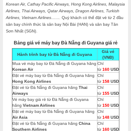
Korean Air, Cathay Pacific Airways, Hong Kong Airlines, Malaysia
Airlines, Thai Airways, Qatar Airways, Dragon Airlines, Turkish
Airlines, Vietnam Airlines…….
Quý khách có thể đặt vé từ 2 đầu
sân bay chính thức là sân bay Nội Bài (HAN) và sân bay Tân
Sơn Nhất (SGN).
Bảng giá vé máy bay Đà Nẵng đi Guyana giá rẻ
Giá vé
Hành trình bay từ Đà Nẵng đi
Guyana
(VNĐ)
Mua vé máy bay từ Đà Nẵng đi Guyana hãng
Chỉ
Korean Air
từ
160
USD
Đặt vé máy bay từ Đà Nẵng đi Guyana hãng
Chỉ
Hong Kong Airlines
từ
158
USD
Đặt vé từ Đà Nẵng đi Guyana hãng
Thai
Chỉ
Airways
từ
155
USD
Vé máy bay giá rẻ từ Đà Nẵng đi Guyana
Chỉ
hãng
Vietnam Airlines
từ
150
USD
Đặt vé máy bay từ Đà Nẵng đi Guyana hãng
Chỉ
Air Asia
từ
148
USD
Đặt vé từ Đà Nẵng đi Guyana hãng
China
Chỉ
Southern Airlines
từ
160
USD